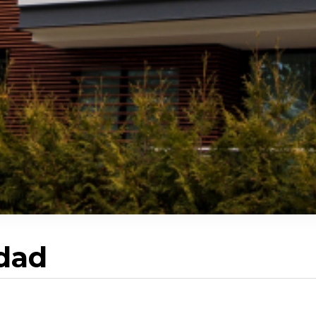
idad
O