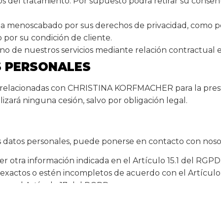
os del tratamiento. Por supuesto podrá retirar su cons
 vea menoscabado por sus derechos de privacidad, como p
 por su condición de cliente.
uno de nuestros servicios mediante relación contractual 
S PERSONALES
elacionadas con CHRISTINA KORFMACHER para la prestaci
zará ninguna cesión, salvo por obligación legal.
sus datos personales, puede ponerse en contacto con nos
r otra información indicada en el Artículo 15.1 del RGPD
inexactos o estén incompletos de acuerdo con el Artículo
con el Artículo 17 del RGPD.
ales de acuerdo con el Artículo 18 del RGPD.
cuerdo con el Artículo 20 del RGPD.