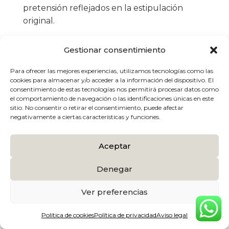
pretensión reflejados en la estipulación
original.
Gestionar consentimiento
Para ofrecer las mejores experiencias, utilizamos tecnologías como las
¿Listo para dar el
cookies para almacenar y/o acceder a la información del dispositivo. El
consentimiento de estas tecnologías nos permitirá procesar datos como
siguiente paso?
el comportamiento de navegación o las identificaciones únicas en este
sitio. No consentir o retirar el consentimiento, puede afectar
No esperes más para dar el siguiente paso en
negativamente a ciertas características y funciones.
tu proyecto inmobiliario.
Contacta conmigo y hagamos realidad tus
Aceptar
objetivos.
¡Comencemos la aventura!
Denegar
Ver preferencias
Política de cookies
Política de privacidad
Aviso legal